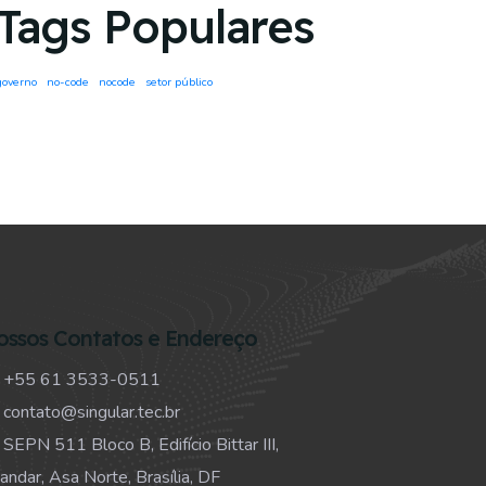
Tags Populares
governo
no-code
nocode
setor público
ossos Contatos e Endereço
+55 61 3533-0511
contato@singular.tec.br
SEPN 511 Bloco B, Edifício Bittar III,
 andar, Asa Norte, Brasília, DF