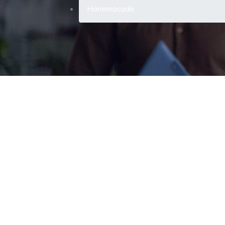
Home
nocode