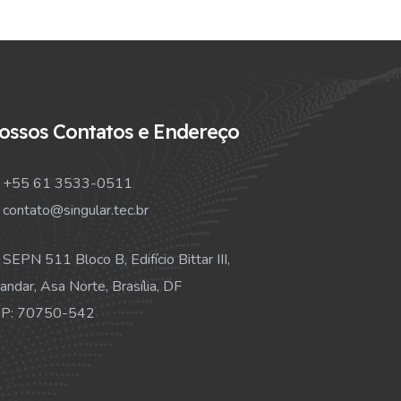
ossos Contatos e Endereço
+55 61 3533-0511
contato@singular.tec.br
SEPN 511 Bloco B, Edifício Bittar III,
 andar, Asa Norte, Brasília, DF
P: 70750-542